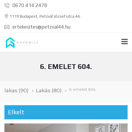
0670 414 2478
1119 Budapest, Petzvál József utca 44.
ertekesites@petzval44.hu
6. EMELET 604.
6. emelet 604.
lakas
(90)
Lakás
(80)
Elkelt