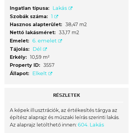
Lakás
Ingatlan típusa:
1
Szobák száma:
Hasznos alapterület:
38,47 m2
Nettó lakásméret:
33,17 m2
6. emelet
Emelet:
Dél
Tájolás:
Erkély:
10,59 m²
Property ID:
3557
Elkelt
Állapot:
RÉSZLETEK
A képek illusztrációk, az értékesítés tárgya az
építész alaprajz és műszaki leírás szerinti lakás.
604. Lakás
Az alaprajz letölthető innen: