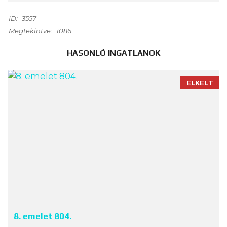
ID:
3557
Megtekintve:
1086
HASONLÓ INGATLANOK
ELKELT
8. emelet 804.