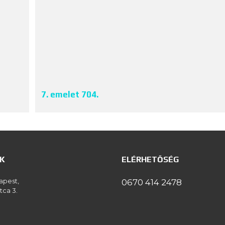
7. emelet 704.
K
ELÉRHETŐSÉG
apest,
0670 414 2478
tca 3.