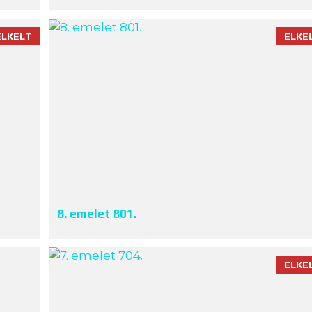
ELKELT
ELKE
8. emelet 801.
ELKE