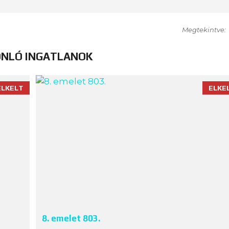
Megtekintve:
NLÓ INGATLANOK
ELKELT
ELKE
8. emelet 803.