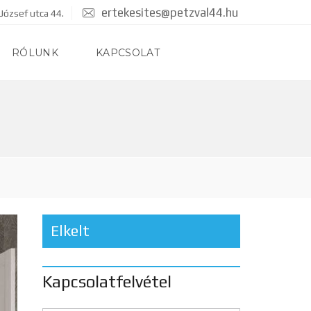
ertekesites@petzval44.hu
József utca 44.
RÓLUNK
KAPCSOLAT
Elkelt
Kapcsolatfelvétel