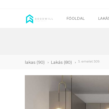
FŐOLDAL
LAKÁ
5. emelet 509.
lakas
(90)
Lakás
(80)