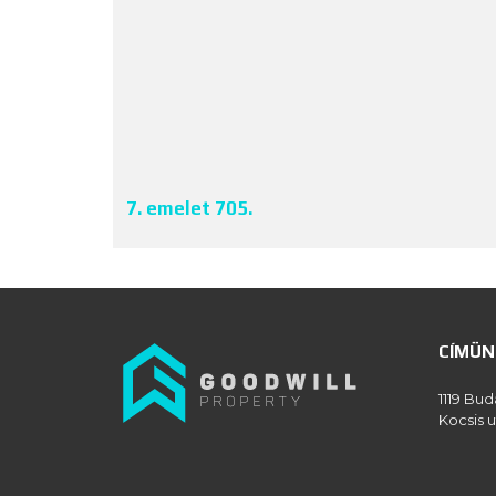
7. emelet 705.
CÍMÜN
1119 Bud
Kocsis u