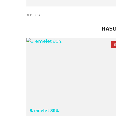
ID:
3550
HASO
8. emelet 804.