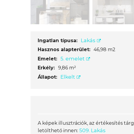
Lakás
Ingatlan típusa:
Hasznos alapterület:
46,98 m2
5. emelet
Emelet:
Erkély:
9,86 m²
Elkelt
Állapot:
A képek illusztrációk, az értékesítés tárg
509. Lakás
letölthető innen: