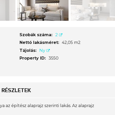
2
Szobák száma:
Nettó lakásméret:
42,05 m2
Ny
Tájolás:
Property ID:
3550
RÉSZLETEK
ya az építész alaprajz szerinti lakás. Az alaprajz