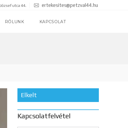
ertekesites@petzval44.hu
József utca 44.
RÓLUNK
KAPCSOLAT
Elkelt
Kapcsolatfelvétel