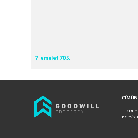
7. emelet 705.
CÍMÜN
1119 Bud
Kocsis u