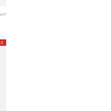
407
LT