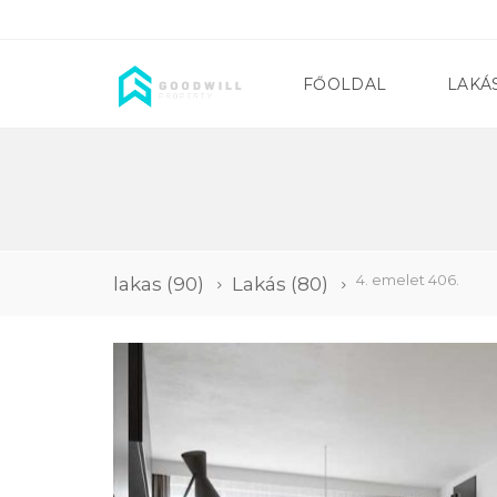
FŐOLDAL
LAKÁ
4. emelet 406.
lakas
(90)
Lakás
(80)