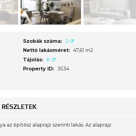
2
Szobák száma:
Nettó lakásméret:
47,61 m2
K
Tájolás:
Property ID:
3534
RÉSZLETEK
ya az építész alaprajz szerinti lakás. Az alaprajz