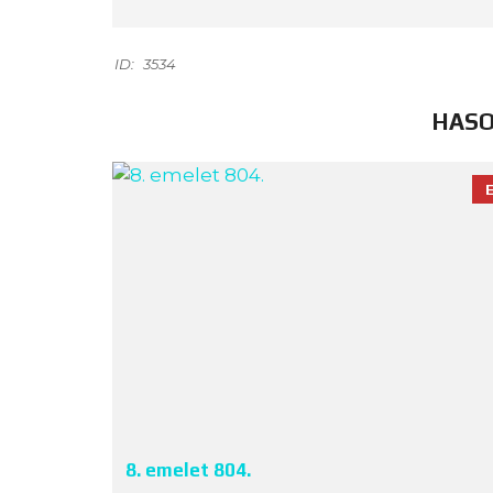
ID:
3534
HASO
8. emelet 804.