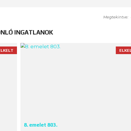
Megtekintve:
NLÓ INGATLANOK
ELKELT
ELKE
8. emelet 803.