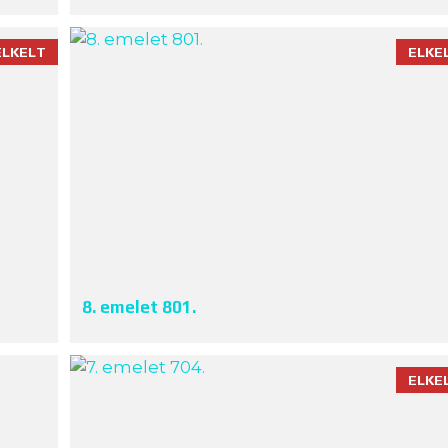
ELKELT
ELKE
8. emelet 801.
ELKE