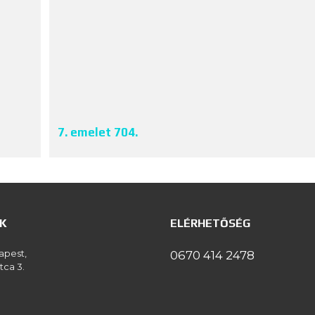
7. emelet 704.
K
ELÉRHETŐSÉG
apest,
0670 414 2478
tca 3.