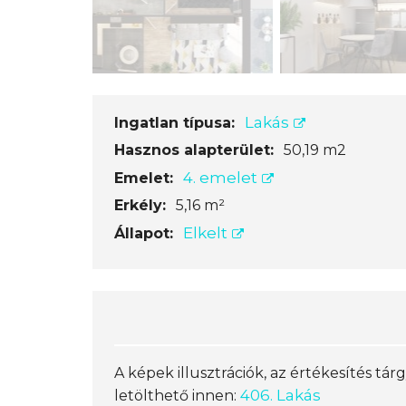
Lakás
Ingatlan típusa:
Hasznos alapterület:
50,19 m2
4. emelet
Emelet:
Erkély:
5,16 m²
Elkelt
Állapot:
A képek illusztrációk, az értékesítés tárg
406. Lakás
letölthető innen: