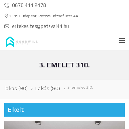
0670 414 2478
1119 Budapest, Petzvál József utca 44.
ertekesites@petzval44.hu
3. EMELET 310.
3. emelet 310.
lakas
(90)
Lakás
(80)
Elkelt