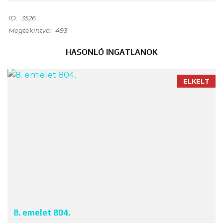
ID:
3526
Megtekintve:
493
HASONLÓ INGATLANOK
ELKELT
8. emelet 804.