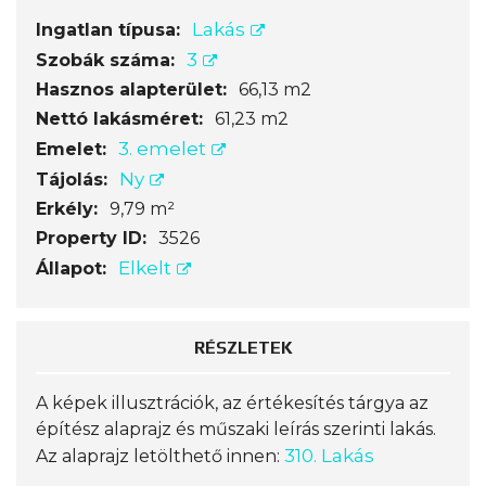
Lakás
Ingatlan típusa:
3
Szobák száma:
Hasznos alapterület:
66,13 m2
Nettó lakásméret:
61,23 m2
3. emelet
Emelet:
Ny
Tájolás:
Erkély:
9,79 m²
Property ID:
3526
Elkelt
Állapot:
RÉSZLETEK
A képek illusztrációk, az értékesítés tárgya az
építész alaprajz és műszaki leírás szerinti lakás.
310. Lakás
Az alaprajz letölthető innen: