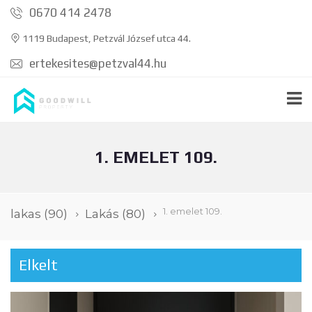
0670 414 2478
1119 Budapest, Petzvál József utca 44.
ertekesites@petzval44.hu
1. EMELET 109.
1. emelet 109.
lakas
(90)
Lakás
(80)
Elkelt