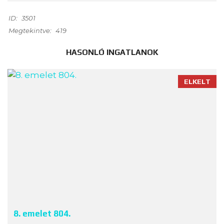
ID:
3501
Megtekintve:
419
HASONLÓ INGATLANOK
ELKELT
8. emelet 804.