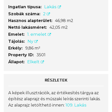
Lakás
Ingatlan típusa:
2
Szobák száma:
Hasznos alapterület:
46,98 m2
Nettó lakásméret:
42,05 m2
1. emelet
Emelet:
Ny
Tájolás:
Erkély:
9,86 m²
Property ID:
3501
Elkelt
Állapot:
RÉSZLETEK
A képek illusztrációk, az értékesítés tárgya az
építész alaprajz és műszaki leírás szerinti lakás.
109. Lakás
Az alaprajz letölthető innen: