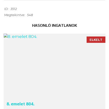
ID:
3512
Megtekintve:
548
HASONLÓ INGATLANOK
ELKELT
8. emelet 804.