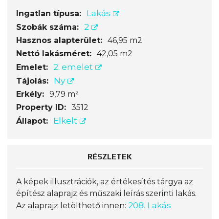
Lakás
Ingatlan típusa:
2
Szobák száma:
Hasznos alapterület:
46,95 m2
Nettó lakásméret:
42,05 m2
2. emelet
Emelet:
Ny
Tájolás:
Erkély:
9,79 m²
Property ID:
3512
Elkelt
Állapot:
RÉSZLETEK
A képek illusztrációk, az értékesítés tárgya az
építész alaprajz és műszaki leírás szerinti lakás.
208. Lakás
Az alaprajz letölthető innen: