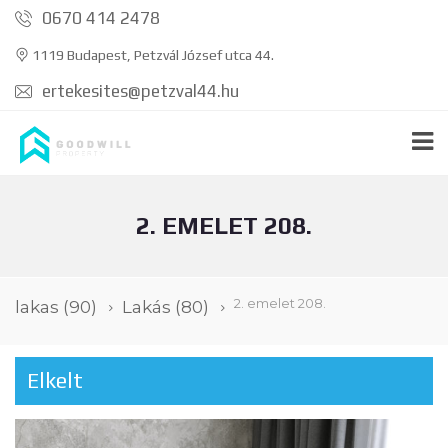
0670 414 2478
1119 Budapest, Petzvál József utca 44.
ertekesites@petzval44.hu
2. EMELET 208.
2. emelet 208.
lakas
(90)
Lakás
(80)
Elkelt